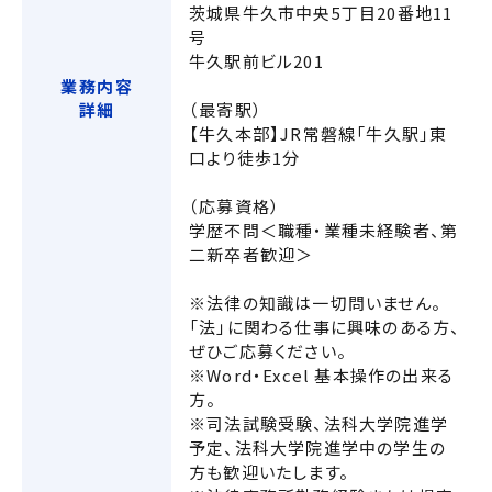
茨城県牛久市中央5丁目20番地11
号
牛久駅前ビル201
業務内容
詳細
（最寄駅）
【牛久本部】JR常磐線「牛久駅」東
口より徒歩1分
（応募資格）
学歴不問＜職種・業種未経験者、第
二新卒者歓迎＞
※法律の知識は一切問いません。
「法」に関わる仕事に興味のある方、
ぜひご応募ください。
※Word・Excel 基本操作の出来る
方。
※司法試験受験、法科大学院進学
予定、法科大学院進学中の学生の
方も歓迎いたします。