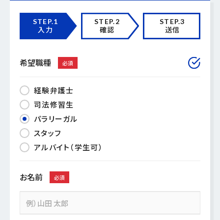
STEP.1
STEP.2
STEP.3
入力
確認
送信
希望職種
必須
経験弁護士
司法修習⽣
パラリーガル
スタッフ
アルバイト（学生可）
お名前
必須